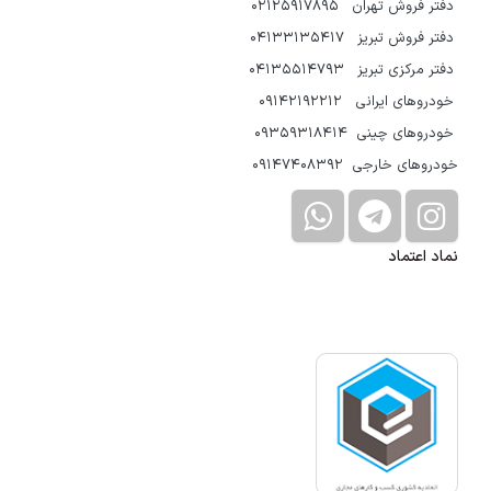
دفتر فروش تهران 02125917895
دفتر فروش تبریز 04133135417
دفتر مرکزی تبریز 04135514793
خودروهای ایرانی 09142192212
خودروهای چینی 09359318414
خودروهای خارجی 09147408392
نماد اعتماد