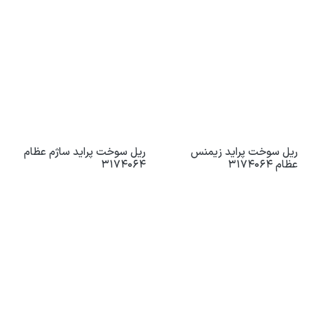
ریل سوخت پراید زیمنس
ریل سوخت پراید ساژم عظام
عظام 3174064
3174064