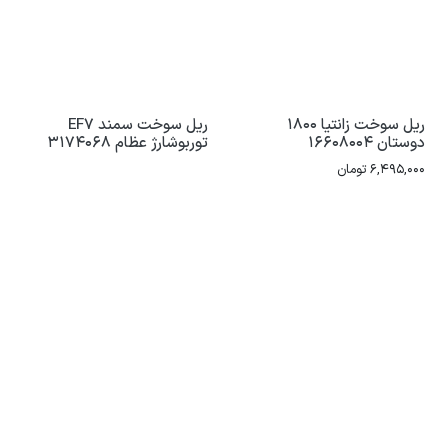
ریل سوخت زانتیا 1800
ریل سوخت سمند EF7
دوستان 16608004
توربوشارژ عظام 3174068
6,495,000
تومان