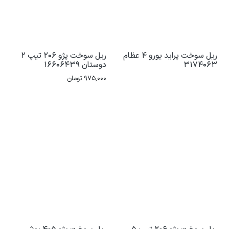
ریل سوخت پراید یورو 4 عظام
ریل سوخت پژو 206 تیپ 2
3174063
دوستان 16606439
975,000
تومان