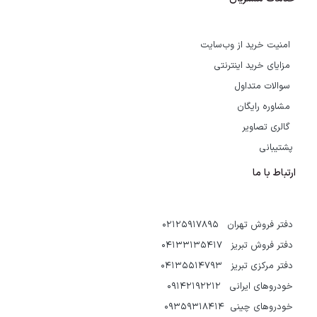
امنیت خرید از وب‌سایت
مزایای خرید اینترنتی
سوالات متداول
مشاوره رایگان
گالری تصاویر
پشتیبانی
ارتباط با ما
دفتر فروش تهران 02125917895
دفتر فروش تبریز 04133135417
دفتر مرکزی تبریز 04135514793
خودروهای ایرانی 09142192212
خودروهای چینی 09359318414