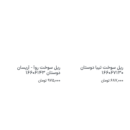
ریل سوخت تیبا دوستان
ریل سوخت روآ - آریسان
166067130
دوستان 16606143
687,000
تومان
975,000
تومان