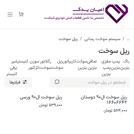
رف نظر و مشاهده محتوا
...
سیستم سوخت رسانی
ریل سوخت
ریل سوخت
باک
پمپ
مغزی
صافی
سوکت
کاربراتور
ریل
رگلاتور
سوزن
کنیستر
شیر
بنزین
بنزین
پمپ
بنزین
بنزین
سوخت
سوخت
انژکتور
برقی
بنزین
کنیستر
فیلترها
ریل سوخت ال90 دوستان
ریل سوخت ال90 ورسی
16606642
539,000
تومان
584,000
تومان