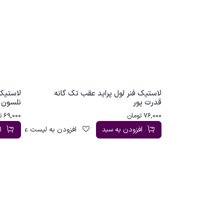
لاستیک فنر لول پراید عقب تک گانه
لاستیک 
قدرت پور
نلسون 4305
76,000
تومان
69,000
ت
افزودن به سبد
افزودن به لیست علاقه‌مندی
ا