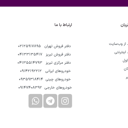
یان
ارتباط با ما
 از وب‌سایت
دفتر فروش تهران 02125917895
 اینترنتی
دفتر فروش تبریز 04133135417
اول
دفتر مرکزی تبریز 04135514793
گان
خودروهای ایرانی 09142192212
ر
خودروهای چینی 09359318414
خودروهای خارجی 09147408392