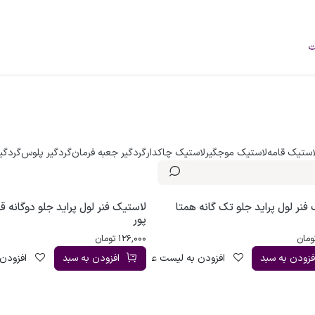
فروشگاه
محصولات
خودرو‌های سبک
برند
درباره ما
وبلاگ
استیک قامه
لاستیک موجگیر
لاستیک چاکدار
گردگیر جعبه فرمان
گردگیر پلوس
گردگی
فنر لول پراید جلو تک گانه همتا
لاستیک فنر لول پراید جلو دوگانه ق
پور
ومان
126,000
تومان
فزودن به سبد
افزودن به لیست علاقه‌مندی
افزودن به سبد
افزودن 