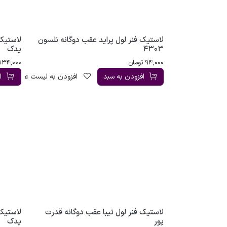
لاستیک فنر لول پراید عقب دوگانه نلسون
لاستیک 
4303
یدک
94,000
تومان
134,000
افزودن به سبد
افزودن به لیست علاقه‌مندی
ا
لاستیک فنر لول تیبا عقب دوگانه قدرت
لاستیک 
پور
یدک