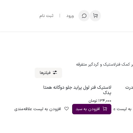
ورود
|
ثبت نام
ر کمک فنر
لاستیک و گردگیر متفرقه
فیلترها
درت
لاستیک فنر لول پراید جلو دوگانه همتا
یدک
134,000
تومان
به لیست علاقه‌مندی
افزودن به سبد
افزودن به لیست علاقه‌مندی