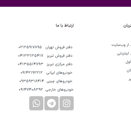
یان
ارتباط با ما
 از وب‌سایت
دفتر فروش تهران 02125917895
 اینترنتی
دفتر فروش تبریز 04133135417
اول
دفتر مرکزی تبریز 04135514793
گان
خودروهای ایرانی 09142192212
ر
خودروهای چینی 09359318414
خودروهای خارجی 09147408392