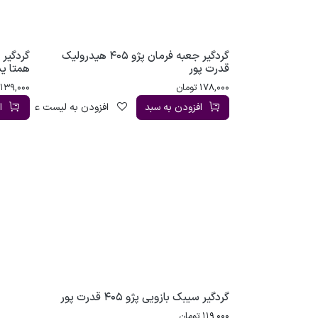
گردگیر جعبه فرمان پژو 405 هیدرولیک
قدرت پور
همتا ی
178,000
تومان
139,000
افزودن به سبد
افزودن به لیست علاقه‌مندی
ا
گردگیر سیبک بازویی پژو 405 قدرت پور
119,000
تومان