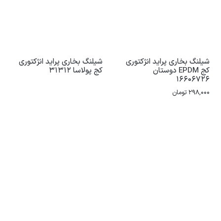
شیلنگ بخاری پراید انژکتوری
شیلنگ بخاری پراید انژکتوری
کج EPDM دوستان
کج پولاسا 31312
16606726
298,000
تومان