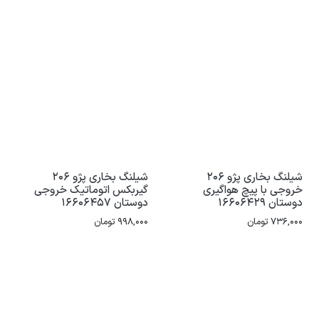
شیلنگ بخاری پژو 206
شیلنگ بخاری پژو 206
خروجی با پیچ هواگیری
گیربکس اتوماتیک خروجی
دوستان 16606429
دوستان 16606457
736,000
تومان
998,000
تومان