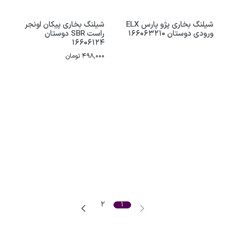
شیلنگ بخاری پژو پارس ELX
شیلنگ بخاری پیکان اونجر
ورودی دوستان 166063210
راست SBR دوستان
16606124
498,000
تومان
2
1