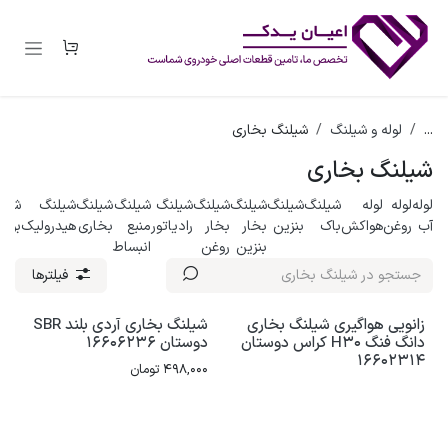
رف نظر و مشاهده محتوا
...
لوله و شیلنگ
شیلنگ بخاری
شیلنگ بخاری
لوله
لوله
لوله
شیلنگ
شیلنگ
شیلنگ
شیلنگ
شیلنگ
شیلنگ
شیلنگ
شیلنگ
شیل
آب
روغن
هواکش
باک
بنزین
بخار
بخار
رادیاتور
منبع
بخاری
هیدرولیک
بوست
بنزین
روغن
انبساط
فیلترها
زانویی هواگیری شیلنگ بخاری
شیلنگ بخاری آردی بلند SBR
دانگ فنگ H30 کراس دوستان
دوستان 16606236
16602314
498,000
تومان