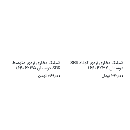
شیلنگ بخاری آردی کوتاه SBR
شیلنگ بخاری آردی متوسط
دوستان 16606234
SBR دوستان 16606235
292,000
تومان
369,000
تومان