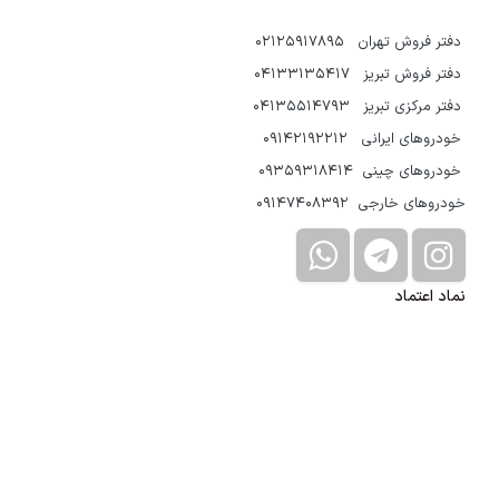
دفتر فروش تهران 02125917895
دفتر فروش تبریز 04133135417
دفتر مرکزی تبریز 04135514793
خودروهای ایرانی 09142192212
خودروهای چینی 09359318414
خودروهای خارجی 09147408392
نماد اعتماد