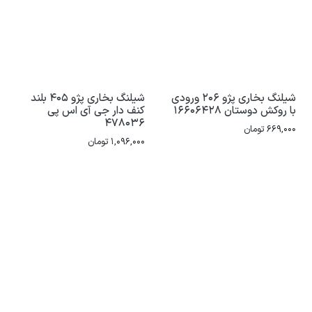
شیلنگ بخاری پژو 206 ورودی
شیلنگ بخاری پژو 405 بلند
با روکش دوستان 16606428
کنف دار جی آی اس پی
478036
669,000
تومان
1,096,000
تومان