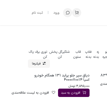
ورود
|
ثبت نام
و
زه
فلاپ
قاب
شلگیر
گل پخش
توری برف پاک
جره
بدنه
بدنه
ستون
کن
کن
فیلترها
دیاق سپر جلو پراید 131 همگام خودرو
آسیا 4000070014
مندی
4,595,000
تومان
افزودن به سبد
افزودن به لیست علاقه‌مندی