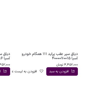
دیاق سپر عقب پراید 111 همگام خودرو
آسیا 4000070015
آسیا 4000070016
4,452,000
تومان
452,000
افزودن به سبد
افزودن به لیست علاقه‌مندی
ا