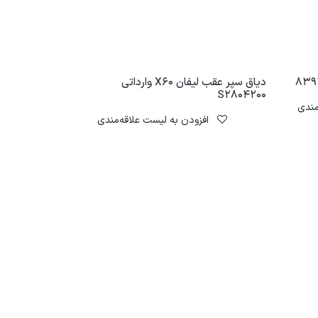
دیاق سپر عقب لیفان X60 وارداتی
S2804200
مندی
افزودن به لیست علاقه‌مندی