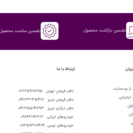
تضمین بازگشت محصول
تضمین سلامت محصول
یان
ارتباط با ما
 از وب‌سایت
دفتر فروش تهران 02125917895
 اینترنتی
دفتر فروش تبریز 04133135417
اول
دفتر مرکزی تبریز 04135514793
گان
خودروهای ایرانی 09142192212
ر
خودروهای چینی 09359318414