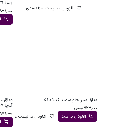
آسیا 4000210031
افزودن به لیست علاقه‌مندی
879,000
ا
دیاق سپر جلو سمند کد5205
دیاق س
آسیا 4000180007
923,000
تومان
879,000
افزودن به سبد
افزودن به لیست علاقه‌مندی
ا