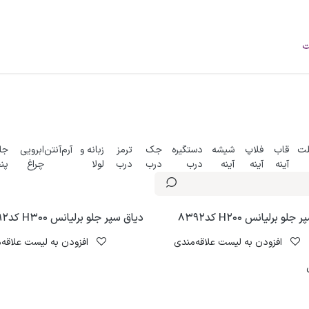
فروشگاه
محصولات
خودرو‌های سبک
برند
درباره ما
وبلاگ
لت
قاب
فلاپ
شیشه
دستگیره
جک
ترمز
زبانه و
آرم
آنتن
ابرویی
جل
آینه
آینه
آینه
درب
درب
درب
لولا
چراغ
پن
لو برلیانس H200 کد8392
دیاق سپر جلو برلیانس H300 کد8392
افزودن به لیست علاقه‌مندی
افزودن به لیست علاقه‌