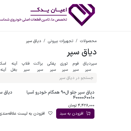
رف نظر و مشاهده محتوا
محصولات
تجهیزات بیرونی
دیاق سپر
دیاق سپر
سپر
دیاق
فوم
توری
پفکی
براکت
فلاپ
آینه
اسک
سپر
سپر
سپر
سپر
سپر
سپر
بغل
آینه
دیاق سپر جلو ال90 همگام خودرو آسیا
دیاق سپر ج
4000060010
4,428,000
تومان
افزودن به سبد
افزودن به لیست علاقه‌مندی