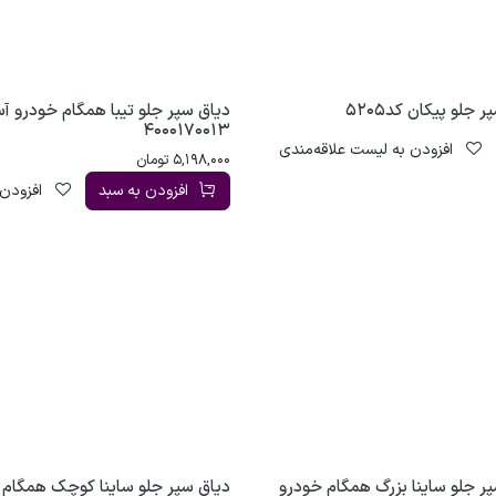
 جلو پیکان کد5205
دیاق سپر جلو تیبا همگام خودرو آس
4000170013
افزودن به لیست علاقه‌مندی
5,198,000
تومان
افزودن به سبد
افزودن 
ر جلو ساینا بزرگ همگام خودرو
دیاق سپر جلو ساینا کوچک همگام 