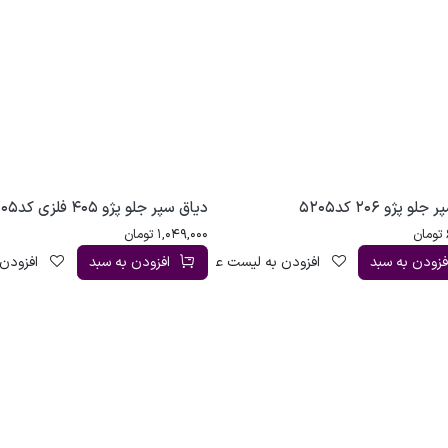
و پژو 206 کد5205
دیاق سپر جلو پژو 405 فلزی کد5205
تومان
1,049,000
تومان
فزودن به سبد
افزودن به لیست علاقه‌مندی
افزودن به سبد
افزودن 