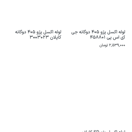
لوله اکسل پژو 405 دوگانه جی
لوله اکسل پژو 405 دوگانه
آی اس پی 458801
کاپلان 3003023
2,539,000
تومان