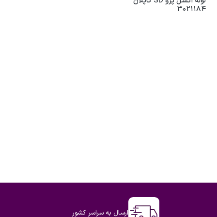
لوله اکسل پژو SD کاپلان
3021184
ارسال به سراسر کشور