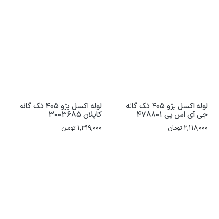
لوله اکسل پژو 405 تک گانه
لوله اکسل پژو 405 تک گانه
جی آی اس پی 478801
کاپلان 3003685
2,118,000
تومان
1,319,000
تومان