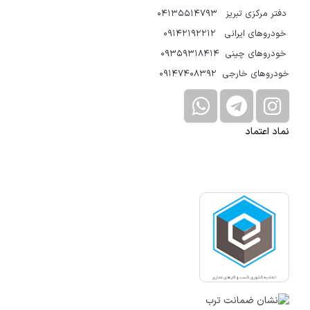
دفتر مرکزی تبریز 04135514793
خودروهای ایرانی 09142192212
خودروهای چینی 09359318414
خودروهای خارجی 09147408392
نماد اعتماد