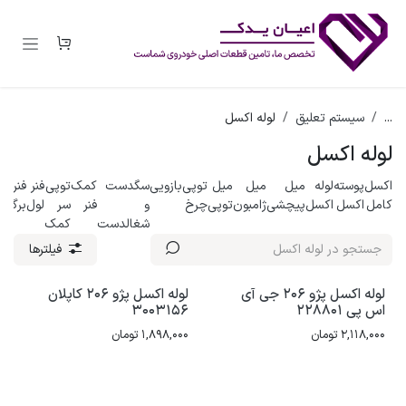
رف نظر و مشاهده محتوا
...
سیستم تعلیق
لوله اکسل
لوله اکسل
اکسل
پوسته
لوله
میل
میل
میل
توپی
بازویی
سگدست
کمک
توپی
فنر
فنر
کامل
اکسل
اکسل
پیچشی
ژامبون
توپی
چرخ
و
فنر
سر
لول
برگی
شغالدست
کمک
فیلترها
لوله اکسل پژو 206 جی آی
لوله اکسل پژو 206 کاپلان
اس پی 228801
3003156
2,118,000
تومان
1,898,000
تومان