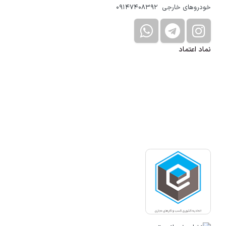
خودروهای خارجی 09147408392
نماد اعتماد