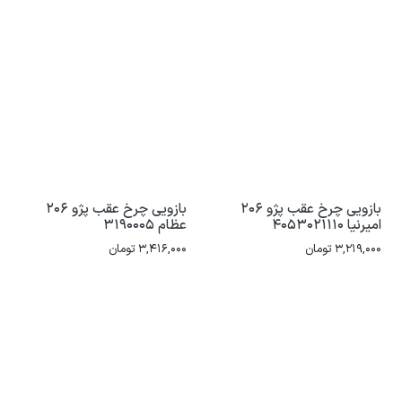
بازویی چرخ عقب پژو 206
بازویی چرخ عقب پژو 206
امیرنیا 4053021110
عظام 3190005
3,219,000
تومان
3,416,000
تومان