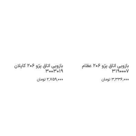
بازویی اتاق پژو 206 عظام
بازویی اتاق پژو 206 کاپلان
3003019
3190007
3,336,000
تومان
2,759,000
تومان