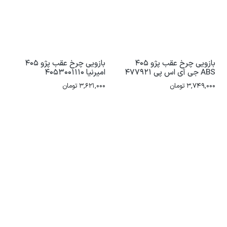
بازویی چرخ عقب پژو 405
بازویی چرخ عقب پژو 405
ABS جی آی اس پی 477921
امیرنیا 4053001110
3,749,000
تومان
3,621,000
تومان