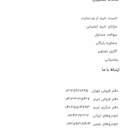
امنیت خرید از وب‌سایت
مزایای خرید اینترنتی
سوالات متداول
مشاوره رایگان
گالری تصاویر
پشتیبانی
ارتباط با ما
دفتر فروش تهران 02125917895
دفتر فروش تبریز 04133135417
دفتر مرکزی تبریز 04135514793
خودروهای ایرانی 09142192212
خودروهای چینی 09359318414