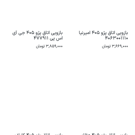
بازویی اتاق پژو 405 امیرنیا
بازویی اتاق پژو 405 جی آی
4063001110
اس پی 477911
3,669,000
تومان
3,859,000
تومان