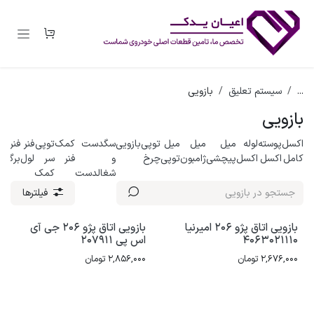
رف نظر و مشاهده محتوا
...
سیستم تعلیق
بازویی
بازویی
اکسل
پوسته
لوله
میل
میل
میل
توپی
بازویی
سگدست
کمک
توپی
فنر
فنر
کامل
اکسل
اکسل
پیچشی
ژامبون
توپی
چرخ
و
فنر
سر
لول
برگی
شغالدست
کمک
فیلترها
بازویی اتاق پژو 206 امیرنیا
بازویی اتاق پژو 206 جی آی
4063021110
اس پی 207911
2,676,000
تومان
2,856,000
تومان