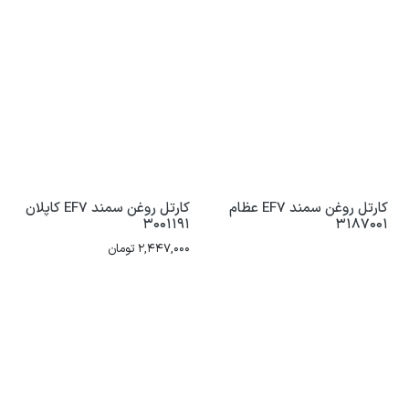
کارتل روغن سمند EF7 عظام
کارتل روغن سمند EF7 کاپلان
3001191
3187001
2,447,000
تومان