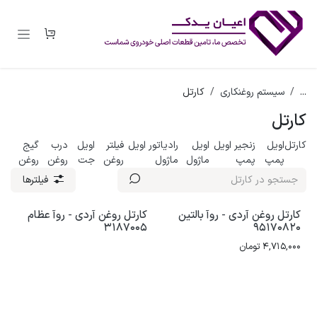
رف نظر و مشاهده محتوا
...
سیستم روغنکاری
کارتل
کارتل
کارتل
اویل
زنجیر اویل
اویل
رادیاتور اویل
فیلتر
اویل
درب
گیج
پمپ
پمپ
ماژول
ماژول
روغن
جت
روغن
روغن
فیلترها
کارتل روغن آردی - روآ بالتین
کارتل روغن آردی - روآ عظام
3187005
95170820
4,715,000
تومان