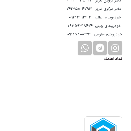
دفتر فروش تبریز 04133135417
دفتر مرکزی تبریز 04135514793
خودروهای ایرانی 09142192212
خودروهای چینی 09359318414
خودروهای خارجی 09147408392
نماد اعتماد