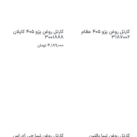
کارتل روغن پژو 405 عظام
کارتل روغن پژو 405 کاپلان
3001888
3187002
4,189,000
تومان
کارتل روغن تیبا بالتین
کارتل روغن تیبا جی آی اس