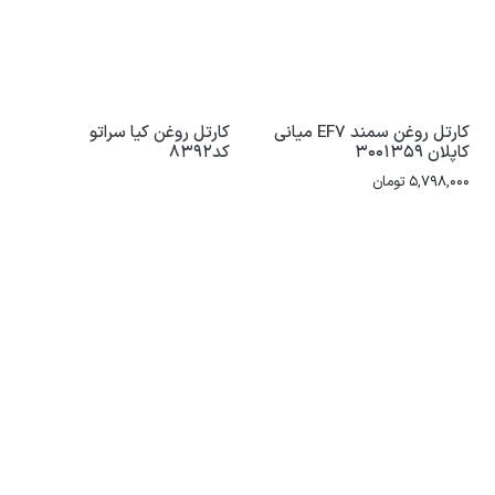
کارتل روغن سمند EF7 میانی
کارتل روغن کیا سراتو
کاپلان 3001359
کد8392
5,798,000
تومان