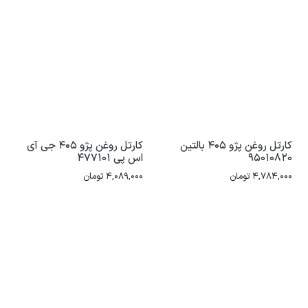
کارتل روغن پژو 405 بالتین
کارتل روغن پژو 405 جی آی
95010820
اس پی 477101
4,784,000
تومان
4,089,000
تومان