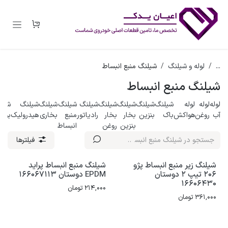
رف نظر و مشاهده محتوا
...
لوله و شیلنگ
شیلنگ منبع انبساط
شیلنگ منبع انبساط
لوله
لوله
لوله
شیلنگ
شیلنگ
شیلنگ
شیلنگ
شیلنگ
شیلنگ
شیلنگ
شیلنگ
شیل
آب
روغن
هواکش
باک
بنزین
بخار
بخار
رادیاتور
منبع
بخاری
هیدرولیک
بوست
بنزین
روغن
انبساط
فیلترها
شیلنگ زیر منبع انبساط پژو
شیلنگ منبع انبساط پراید
206 تیپ 2 دوستان
EPDM دوستان 166067113
16606430
214,000
تومان
361,000
تومان