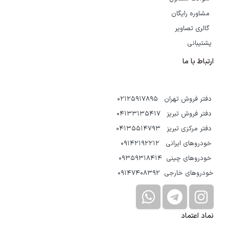
مشاوره رایگان
گالری تصاویر
پشتیبانی
ارتباط با ما
دفتر فروش تهران 02125917895
دفتر فروش تبریز 04133135417
دفتر مرکزی تبریز 04135514793
خودروهای ایرانی 09142192212
خودروهای چینی 09359318414
خودروهای خارجی 09147408392
نماد اعتماد