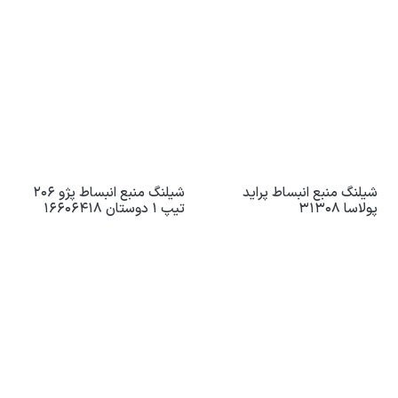
شیلنگ منبع انبساط پراید
شیلنگ منبع انبساط پژو 206
پولاسا 31308
تیپ 1 دوستان 16606418