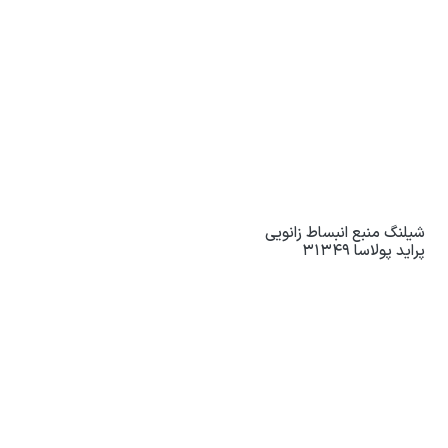
شیلنگ منبع انبساط زانویی
پراید پولاسا 31349