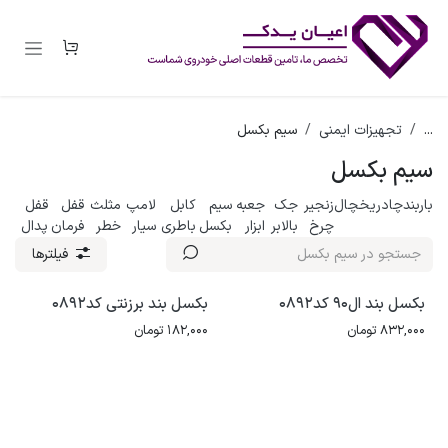
رف نظر و مشاهده محتوا
...
تجهیزات ایمنی
سیم بکسل
سیم بکسل
باربند
چادر
یخچال
زنجیر
جک
جعبه
سیم
کابل
لامپ
مثلث
قفل
قفل
چرخ
بالابر
ابزار
بکسل
باطری
سیار
خطر
فرمان
پدال
فیلترها
بکسل بند ال90 کد0892
بکسل بند برزنتی کد0892
832,000
تومان
182,000
تومان