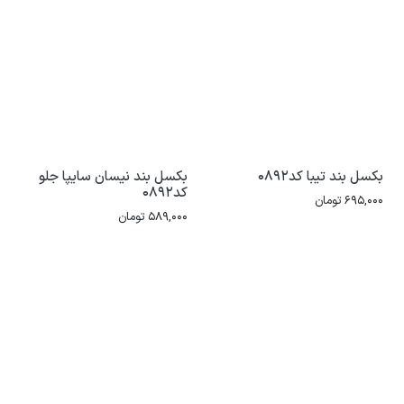
بکسل بند تیبا کد0892
بکسل بند نیسان سایپا جلو
کد0892
695,000
تومان
589,000
تومان