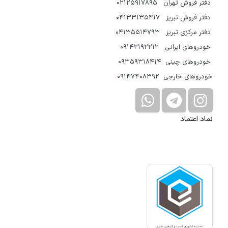
دفتر فروش تهران 02125917895
دفتر فروش تبریز 04133135417
دفتر مرکزی تبریز 04135514793
خودروهای ایرانی 09142192212
خودروهای چینی 09359318414
خودروهای خارجی 09147408392
نماد اعتماد