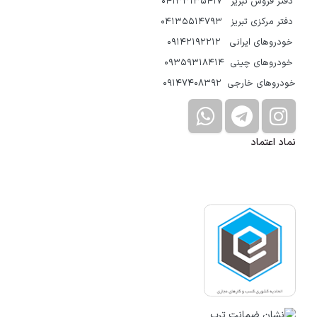
دفتر فروش تبریز 04133135417
دفتر مرکزی تبریز 04135514793
خودروهای ایرانی 09142192212
خودروهای چینی 09359318414
خودروهای خارجی 09147408392
نماد اعتماد