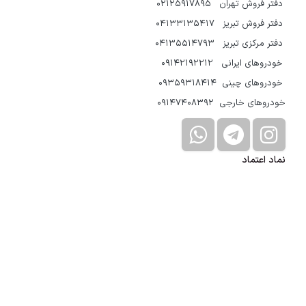
دفتر فروش تهران 02125917895
دفتر فروش تبریز 04133135417
دفتر مرکزی تبریز 04135514793
خودروهای ایرانی 09142192212
خودروهای چینی 09359318414
خودروهای خارجی 09147408392
نماد اعتماد