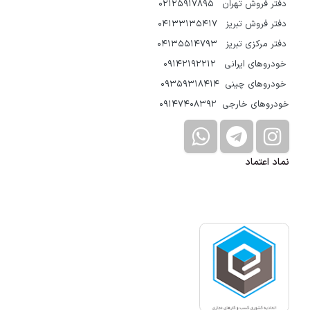
دفتر فروش تهران 02125917895
دفتر فروش تبریز 04133135417
دفتر مرکزی تبریز 04135514793
خودروهای ایرانی 09142192212
خودروهای چینی 09359318414
خودروهای خارجی 09147408392
نماد اعتماد