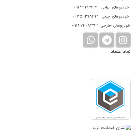
خودروهای ایرانی 09142192212
خودروهای چینی 09359318414
خودروهای خارجی 09147408392
نماد اعتماد