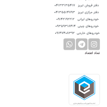
دفتر فروش تبریز 04133135417
دفتر مرکزی تبریز 04135514793
خودروهای ایرانی 09142192212
خودروهای چینی 09359318414
خودروهای خارجی 09147408392
نماد اعتماد