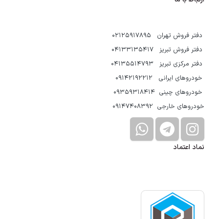
دفتر فروش تهران 02125917895
دفتر فروش تبریز 04133135417
دفتر مرکزی تبریز 04135514793
خودروهای ایرانی 09142192212
خودروهای چینی 09359318414
خودروهای خارجی 09147408392
نماد اعتماد