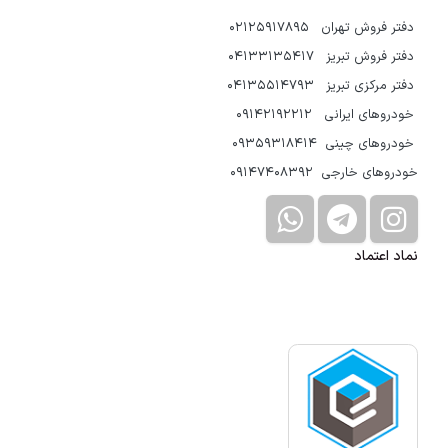
دفتر فروش تهران 02125917895
دفتر فروش تبریز 04133135417
دفتر مرکزی تبریز 04135514793
خودروهای ایرانی 09142192212
خودروهای چینی 09359318414
خودروهای خارجی 09147408392
نماد اعتماد