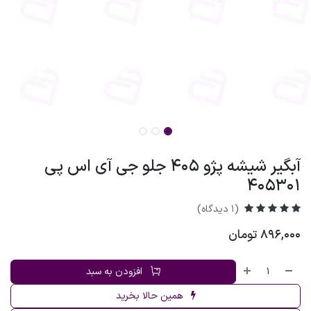
آبگیر شیشه پژو 405 جلو جی آی اس پی
405301
(1 دیدگاه)
896,000
تومان
افزودن به سبد
همین حالا بخرید