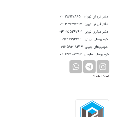
دفتر فروش تهران 02125917895
دفتر فروش تبریز 04133135417
دفتر مرکزی تبریز 04135514793
خودروهای ایرانی 09142192212
خودروهای چینی 09359318414
خودروهای خارجی 09147408392
نماد اعتماد