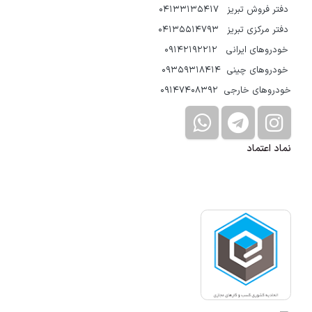
دفتر فروش تبریز 04133135417
دفتر مرکزی تبریز 04135514793
خودروهای ایرانی 09142192212
خودروهای چینی 09359318414
خودروهای خارجی 09147408392
نماد اعتماد