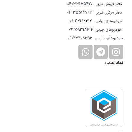
دفتر فروش تبریز 04133135417
دفتر مرکزی تبریز 04135514793
خودروهای ایرانی 09142192212
خودروهای چینی 09359318414
خودروهای خارجی 09147408392
نماد اعتماد