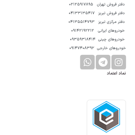
دفتر فروش تهران 02125917895
دفتر فروش تبریز 04133135417
دفتر مرکزی تبریز 04135514793
خودروهای ایرانی 09142192212
خودروهای چینی 09359318414
خودروهای خارجی 09147408392
نماد اعتماد