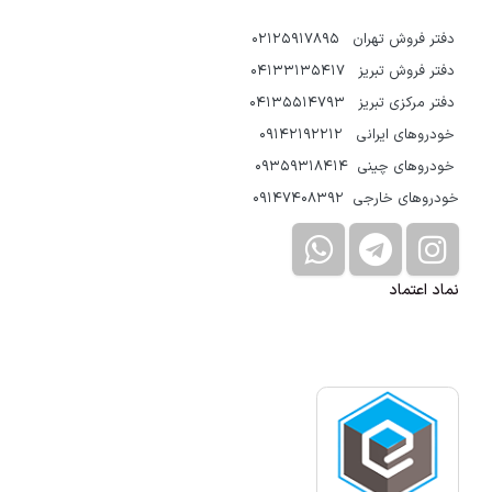
دفتر فروش تهران 02125917895
دفتر فروش تبریز 04133135417
دفتر مرکزی تبریز 04135514793
خودروهای ایرانی 09142192212
خودروهای چینی 09359318414
خودروهای خارجی 09147408392
نماد اعتماد