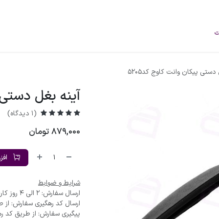
فروشگاه
محصولات
خودرو‌های سبک
برند
درباره ما
وبلاگ
 دستی پیکان وانت کاوج کد5205
آینه بغل دستی پ
(1 دیدگاه)
879,000
تومان
افز
شرایط و ضوابط
ارسال سفارش: 2 الی 4 روز کاری
ارسال کد رهگیری سفارش: از ط
پیگیری سفارش: از طریق کد ره