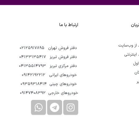
یان
ارتباط با ما
 از وب‌سایت
دفتر فروش تهران 02125917895
 اینترنتی
دفتر فروش تبریز 04133135417
اول
دفتر مرکزی تبریز 04135514793
گان
خودروهای ایرانی 09142192212
ر
خودروهای چینی 09359318414
خودروهای خارجی 09147408392