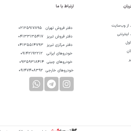
یان
ارتباط با ما
 از وب‌سایت
دفتر فروش تهران 02125917895
 اینترنتی
دفتر فروش تبریز 04133135417
اول
دفتر مرکزی تبریز 04135514793
گان
خودروهای ایرانی 09142192212
ر
خودروهای چینی 09359318414
خودروهای خارجی 09147408392