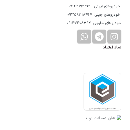
خودروهای ایرانی 09142192212
خودروهای چینی 09359318414
خودروهای خارجی 09147408392
نماد اعتماد