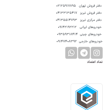
دفتر فروش تهران 02125917895
دفتر فروش تبریز 04133135417
دفتر مرکزی تبریز 04135514793
خودروهای ایرانی 09142192212
خودروهای چینی 09359318414
خودروهای خارجی 09147408392
نماد اعتماد